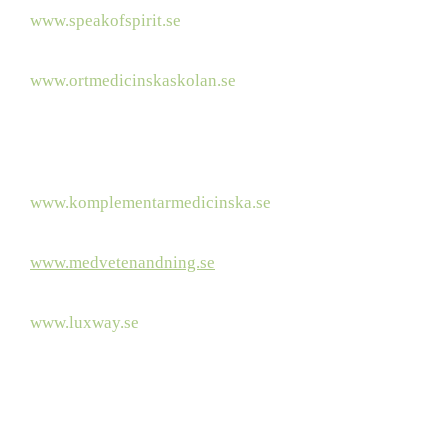
www.speakofspirit.se
Om
spiritualismen
www.ortmedicinskaskolan.se
Örtmedicin/homeopati utbildnig
https://naringscenter.se/
Utbildningar i kost och näring
www.komplementarmedicinska.se
KMR förbund
www.medvetenandning.se
Om
medveten andning
www.luxway.se
Säljare av IR-
madrasser och IR bastu
www.lymfsalongen.se
Lymfexpert
som håller kurser
www.atlasbalans.com/sv/