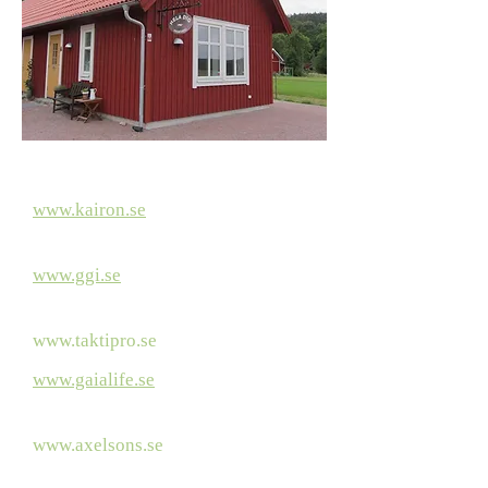
www.kairon.se
Om
reflexologi/utbildning
www.ggi.se
Friskvårdsutbildning i
Kungälv
www.taktipro.se
Taktil utbildning
www.gaialife.se
Kursgård och retreat i
Fjärås
www.axelsons.se
Massageutbildningar
mm